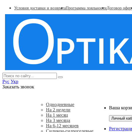
Условия доставки и возврата
Программа лояльности
Договор офер
Рус
Укр
Заказать звонок
Акции
Контактные линзы
Капли дл
Однодневные
Ваша корзи
На 2 недели
На 1 месяц
Личный каб
На 3 месяца
На 6-12 месяцев
Регистрац
Силикон-гидрогелевые