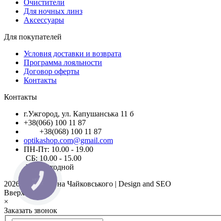
Очистители
Для ночных линз
Аксессуары
Для покупателей
Условия доставки и возврата
Программа лояльности
Договор оферты
Контакты
Контакты
г.Ужгород, ул. Капушанська 11 б
+38(066) 100 11 87
+38(068) 100 11 87
optikashop.com@gmail.com
ПН-Пт: 10.00 - 19.00
СБ: 10.00 - 15.00
ВС: выходной
КНОПКА
2026 © Оптика на Чайковського | Design and SEO
ЗВ'ЯЗКУ
Вверх
×
Заказать звонок