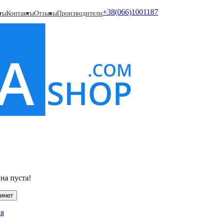
+38(066)1001187
ты
Контакты
Отзывы
Производители
я глаз
Растворы для линз
Для ночных линз
Очистител
на пуста!
инет
ия