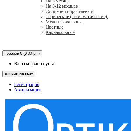
На 3 месяца
На 6-12 месяцев
Силикон-гидрогелевые
Торические (астигматические).
Мультифокальные
Цветные
Карнавальные
Капли для глаз
Растворы для линз
Для ночных линз
Очистители
Аксессуары
Товаров 0 (0.00грн.)
Ваша корзина пуста!
Личный кабинет
Регистрация
Авторизация