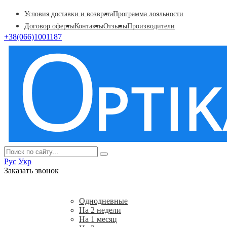
Условия доставки и возврата
Программа лояльности
Договор оферты
Контакты
Отзывы
Производители
+38(066)1001187
Рус
Укр
Заказать звонок
Акции
Контактные линзы
Однодневные
На 2 недели
На 1 месяц