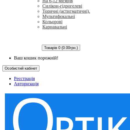
На 6-12 місяців
Силікон-гідрогелеві
Торичні (астигматичні).
Мультифокальні
Кольорові
Карнавальні
Краплі для очей
Розчини для лінз
Для нічних лінз
Пероксидні системи
Товарів 0 (0.00грн.)
Аксесуари
Ваш кошик порожній!
Особистий кабінет
Реєстрація
Авторизація