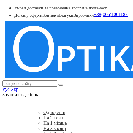
Умови доставки та повернення
Програма лояльності
+38(066)1001187
Договір оферти
Контакти
Відгуки
Виробники
Рус
Укр
Замовити дзвінок
Акції
Контактні лінзи
Одноденні
На 2 тижні
На 1 місяць
На 3 місяці