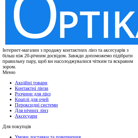
Інтернет-магазин з продажу контактних лінз та аксесуарів з
більш ніж 20-річним досвідом. Завжди допоможемо підібрати
правильну пару, щоб ви насолоджувалися чітким та яскравим
зором.
Меню
Акційні товари
Контактні лінзи
Розчини для лінз
Краплі для очей
Пероксидні системи
Для нічних лінз
Аксесуари
Для покупців
Умови доставки та повернення